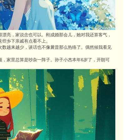
得漂亮，家说念也可以。刚成婚那会儿，她对我还算客气，
这些乡下亲戚有点看不上。
次数越来越少，谈话也不像曩昔那么热络了。偶然候我看见
顾，家里总算是吵杂一阵子。孙子小杰本年6岁了，开朗可