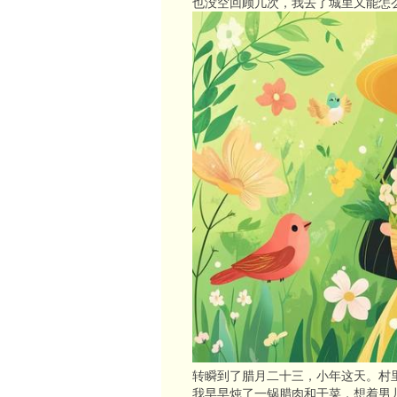
也没空回顾几次，我去了城里又能怎
转瞬到了腊月二十三，小年这天。村
我早早炖了一锅腊肉和干菜，想着男