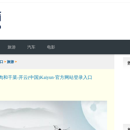
旅游
汽车
电影
入口
>
旅游
>
和干菜-开云(中国)Kaiyun·官方网站登录入口