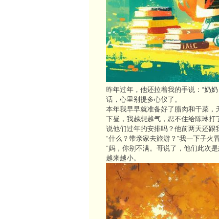
昨年过年，他还拉着我的手说：“奶
话，心里别提多心仪了。
本年我早早就准备好了腊肉和干菜，
下昼，我越想越气，忍不住给陈琳打
说他们过年的安排吗？他前两天还跟
“什么？带亲家去旅游？”我一下子火
“妈，你别不满。哥说了，他们此次
越来越小。