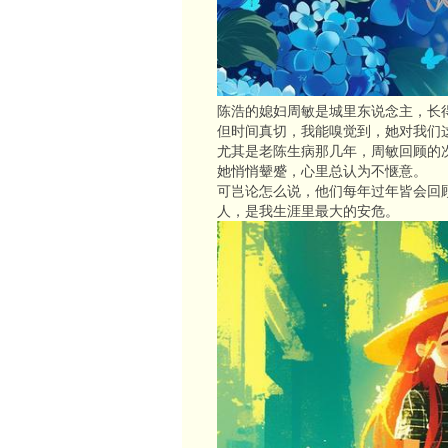
陈浩的媳妇周敏是城里东说念主，长
但时间真切，我能嗅觉到，她对我们
尤其是老陈生病那几年，周敏回顾的
她悄悄颦蹙，心里总认为不惬意。
可岂论怎么说，他们每年过年皆会回
人，是我生涯里最大的安危。