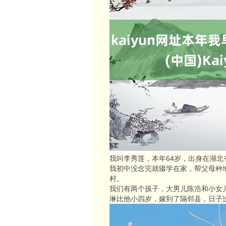
我叫李秀莲，本年64岁，出身在湖北
我初中没念完就辍学在家，帮父母种
村。
我们有两个孩子，大男儿陈浩和小女
琳比他小四岁，嫁到了隔邻县，日子