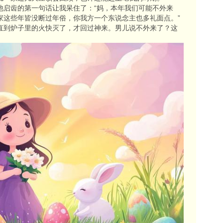
他启齿的第一句话让我呆住了：“妈，本年我们可能不外来
家这些年皆没断过年俗，你我方一个东说念主也多礼面点。”
直到炉子里的火快灭了，才回过神来。男儿说不外来了？这