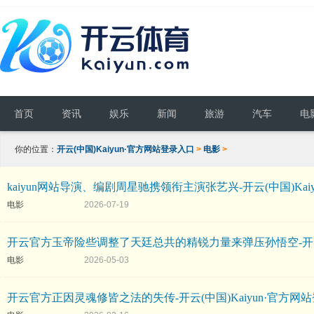
首页
资讯
娱乐
新闻
旅游
汽车
电
你的位置：
开云(中国)Kaiyun·官方网站登录入口
>
电影
>
kaiyun网站导演、编剧周星驰携领衔主演张艺兴-开云(中国)Kai
电影
2026-07-19
开云官方玉帝险些调整了天廷总共的精锐力量来弹压孙悟空-开云(中
电影
2026-05-03
开云官方正因灵魂修皆之法的失传-开云(中国)Kaiyun·官方网