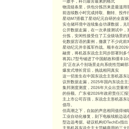
一敌手，科罚最苦最累的格式
物流链条里，供包分拣历来是最滥用
前连续数小时完成持取、翻转、投件
星动M7搭载了星动纪元自研的全直驱五指
实仓储环境中连续集会功课数据，兑
公开数据走漏，在一次承接测试中，3
分拣，安闲性接受住了工业级场景的
化数据言语的案例，撤废了不少此前
星动纪元并非孤军作战。顺丰在202
融资，将机器东说念主同步部署到多个
将其L7型号铺进了中国邮政和缓丰1
员"正在从个别场景走向系统性范畴部
爆发式增长背后，挑战相同真实
这一切发生在中国东说念主形机器东
议所数据走漏，2025年国内东说念主
集邦测度测度，2026年大众出货量将
的份额。广东省2026年政府责任汇
主上市公司百强，东说念主形机器东
倡导。
但高潮之下，自如的声息相同值得倾
工业自动化修复，刻下电板续航边远在
型边远考据。磋议机构IDTechE
主形机器东说念主大范畴商用的三大