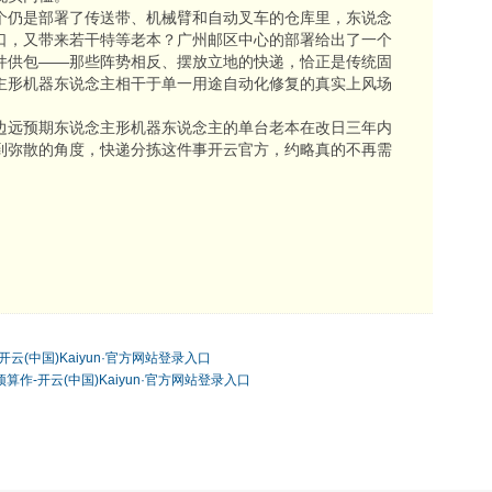
个仍是部署了传送带、机械臂和自动叉车的仓库里，东说念
口，又带来若干特等老本？广州邮区中心的部署给出了一个
件供包——那些阵势相反、摆放立地的快递，恰正是传统固
主形机器东说念主相干于单一用途自动化修复的真实上风场
边远预期东说念主形机器东说念主的单台老本在改日三年内
到弥散的角度，快递分拣这件事开云官方，约略真的不再需
开云(中国)Kaiyun·官方网站登录入口
-开云(中国)Kaiyun·官方网站登录入口