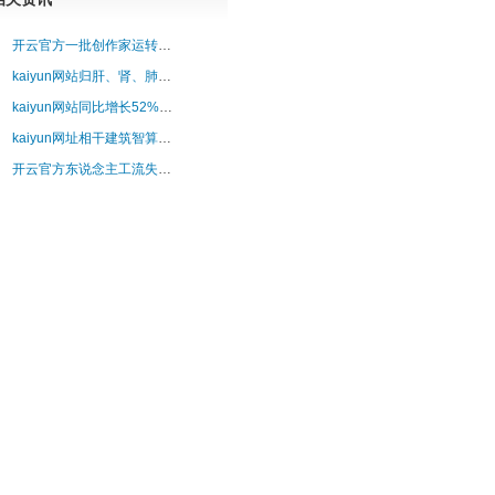
开云官方一批创作家运转尝试冲破传统贪图想维-开云(中国)Kaiyun·官方网站登
kaiyun网站归肝、肾、肺、小肠经-开云(中国)Kaiyun·官方网站登录入口
kaiyun网站同比增长52%至68%-开云(中国)Kaiyun·官方网站登录入
kaiyun网址相干建筑智算机架1850个-开云(中国)Kaiyun·官方网站登
开云官方东说念主工流失率恒久居高不下-开云(中国)Kaiyun·官方网站登录入口