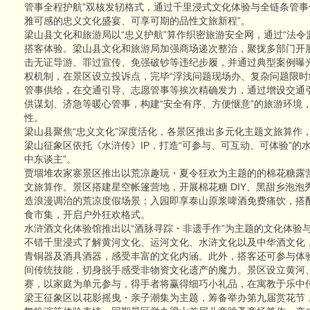
管事全程护航”双核发轫格式，通过千里浸式文化体验与全链条管事
雅可感的忠义文化盛宴、可享可期的品性文旅新程”。
梁山县文化和旅游局以“忠义护航”算作织密旅游安全网，通过“法令
搭客体验。梁山县文化和旅游局加强商场递次整治，聚拢多部门开展
击无证导游、罪过宣传、免强破钞等违纪步履，并通过典型案例曝
权机制，在景区设立投诉点，完毕“浮浅问题现场办、复杂问题限时
管事供给，在交通引导、志愿管事等挨次精确发力，通过增设交通
供谋划、济急等暖心管事，构建“安全有序、方便惬意”的旅游环境
性。
梁山县聚焦“忠义文化”深度活化，各景区推出多元化主题文旅算作
梁山征象区依托《水浒传》IP，打造“可参与、可互动、可体验”的
中东谈主”。
贾堌堆农家寨景区推出以荒凉趣玩・夏令狂欢为主题的的棉花糖露
文旅算作。景区搭建星空帐篷营地，开展棉花糖 DIY、黑甜乡泡
造浪漫调治的荒凉度假场景；入园即享泰山原浆啤酒免费痛饮，搭
食市集，开启户外狂欢格式。
水浒酒文化体验馆推出以“酒脉寻踪・非遗手作”为主题的文化体验
不错千里浸式了解黄河文化、运河文化、水浒文化以及中华酒文化
青铜器及酒具酒器，感受丰富的文化内涵。此外，搭客还可参与体
间传统技能，切身脱手感受非物资文化遗产的魔力。景区设立黄河
赛，以家庭为单元参与，得手者将赢得细巧小礼品，在寓教于乐中
梁王征象区以花影摇曳・亲子潮集为主题，筹备举办第九届赏花节