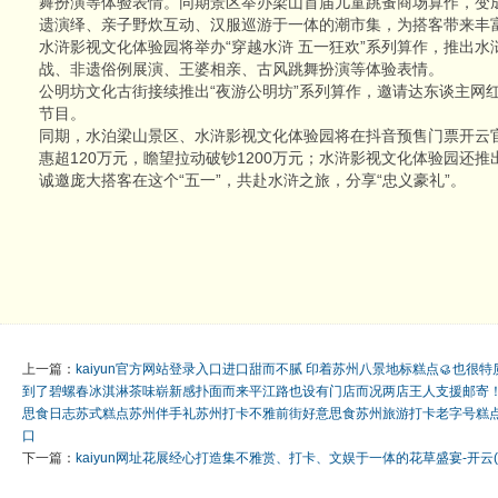
舞扮演等体验表情。同期景区举办梁山首届儿童跳蚤商场算作，变
遗演绎、亲子野炊互动、汉服巡游于一体的潮市集，为搭客带来丰
水浒影视文化体验园将举办“穿越水浒 五一狂欢”系列算作，推出
战、非遗俗例展演、王婆相亲、古风跳舞扮演等体验表情。
公明坊文化古街接续推出“夜游公明坊”系列算作，邀请达东谈主网
节目。
同期，水泊梁山景区、水浒影视文化体验园将在抖音预售门票开云
惠超120万元，瞻望拉动破钞1200万元；水浒影视文化体验园还推
诚邀庞大搭客在这个“五一”，共赴水浒之旅，分享“忠义豪礼”。
上一篇：
kaiyun官方网站登录入口进口甜而不腻 印着苏州八景地标糕点🥮也很特
到了碧螺春冰淇淋茶味崭新感扑面而来平江路也设有门店而况两店王人支援邮寄
思食日志苏式糕点苏州伴手礼苏州打卡不雅前街好意思食苏州旅游打卡老字号糕点-开云
口
下一篇：
kaiyun网址花展经心打造集不雅赏、打卡、文娱于一体的花草盛宴-开云(中