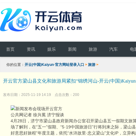
首页
资讯
娱乐
新闻
旅游
汽车
电
你的位置：
开云(中国)Kaiyun·官方网站登录入口
>
旅游
>
开云官方梁山县文化和旅游局紧扣“锦绣河山-开云(中国)Kaiyu
发布日期：2025-11-19 14:19 点击次数：200
新闻发布会现场开云官方
公共网记者 徐兴冕 济宁报谈
4月28日，济宁市梁山县政府新闻办公室召开梁山县五一假期文旅
场了解到，在“五一”假期、“5·19中国旅游日”行将到来之际，梁山
好意思好旅程”年度主题，依托“水浒故里·忠义梁山”文化IP，立异构建“