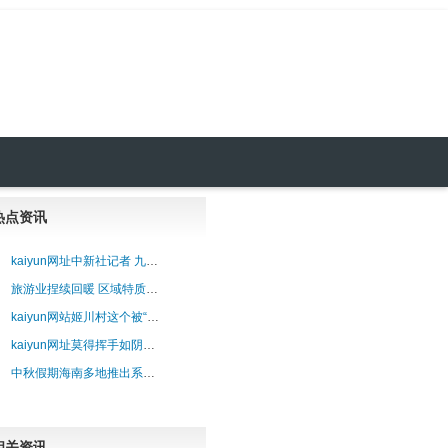
热点资讯
kaiyun网址中新社记者 九好意思旦增 摄12月9日-开云(中国)Kaiyun
旅游业捏续回暖 区域特质助推热门城市“出圈”
kaiyun网站姬川村这个被“红灯笼”点亮的山村-开云(中国)Kaiyun·官方
kaiyun网址莫得挥手如阴的餐馆东说念主皮客栈-开云(中国)Kaiyun·官方
中秋假期海南多地推出系列行径，丰富文旅居品供给
相关资讯