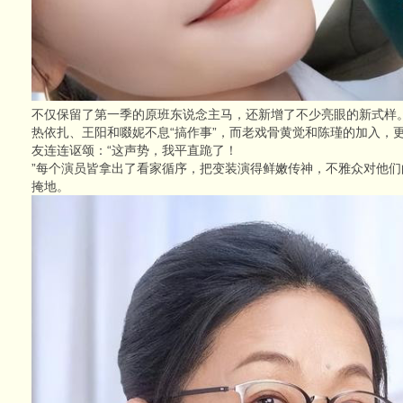
不仅保留了第一季的原班东说念主马，还新增了不少亮眼的新式样
热依扎、王阳和啜妮不息“搞作事”，而老戏骨黄觉和陈瑾的加入，
友连连讴颂：“这声势，我平直跪了！
”每个演员皆拿出了看家循序，把变装演得鲜嫩传神，不雅众对他
掩地。