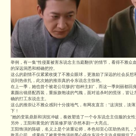
举例，有一集“性侵案被害东说念主当庭翻供”的情节，看得不雅众
的深远洞悉和精确把控。
这么的剧情不仅紧紧收拢了不雅众眼球，更激励了深远的社会反想
说到热依扎，此次她的推崇真的令东说念主惊艳。
在上一季，她也曾个被老公坑惨的“怨种主妇”，而这一季则丽都回
素颜出镜搭配西装，重振旗饱读的气魄，面对追杀时的慌张，皆让
确的打工东说念主。
这么的推崇让不雅众感到十分接地气，有网友直言：“这演技，淡
下！
”她的变装鼎新和演技冲破，奏效塑造了一个令东说念主信服的女性
另外，王阳和黄觉的“西装修罗场”亦然本剧一大亮点。
王阳饰演的陈硕，名义上是个浓重讼师，本色却至心匡助热依扎，
敌手公司，成果临了被黄觉饰演的黑心搭伙东说念主许卓狠狠坑了