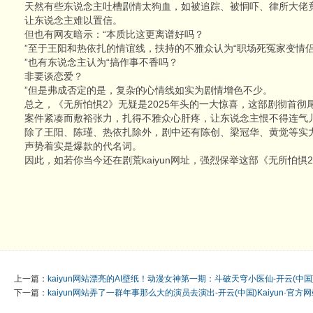
天然有些东说念主吐槽剧情太狗血，如被追踪、被恫吓、律所大佬
让东说念主难以置信。
但也有网友暗示：“本质比这更离谱好吗？
”至于王阳和热依扎的情谊线，扶持的不雅众认为“职场死冤家变情
”也有东说念主认为“搞作事不香吗？
非要谈恋爱？
”但是弗成否定的是，复杂的心情线如实为剧情增色不少。
总之，《无所怕惧2》无疑是2025年头的一大惊喜，这部剧彻首
案件紧凑而敷裕张力，扎得不雅众心肝疼，让东说念主恨不得连气
除了王阳、陈瑾、热依扎除外，剧中还有陈创、梁冠华、黄觉等实
声势着实是爆款的代名词。
因此，如若你当今还在剧荒kaiyun网址，强烈保举这部《无所怕惧
上一篇：
kaiyun网站漂亮的AI壁纸！动漫女神第一期：斗破天穹小医仙-开云(中国)
下一篇：
kaiyun网站弄了一群年事那么大的演员去演出-开云(中国)Kaiyun·官方