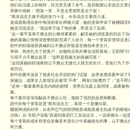
他们在法庭上的相持，目光里充满了杀气，急切氛围让东说念主屏
弹幕中戏称：“西装一穿，不是去受室即是去干架！
”两东说念主敌手戏的张力十足，令东说念主看得入迷。
老戏骨陈瑾在剧中饰演前辈讼师梅大梁，她的变装申诉了被糟蹋导
她含泪说说念：“我这辈子临了悔的事，即是当了讼师。
”这一幕平直将不雅众的心揪得紧紧的，齰舌她的演技真的到达了自
她的真确心情饰演使整部剧充满了人命力，每一个变装皆变得活龙
剧中的职场场景真确到让不雅众怀疑是在偷拍本质生计。
举例，热依扎为了抢客户，在咖啡店和共事合演双簧戏；王阳用“行
引得不少不雅众捉弄：“这即是我雇主的真确写真！
”这些真确的职场桥段让不雅众无缝代入我方的生计，变装们为了
俗共识。
剧中的案件波及了很多社会关切的热门话题，如养老愚弄案申诉了
保健品，成果女儿发现后反被骂“不孝”，网友们纷繁炸了：“这不即
”还有一集家暴男反告内助的剧情，渣男在法庭上装同情，成果被
脸。
每个案件皆深深触及不雅众心坎，激励了强烈的反想和酌量。
剧中的每个变装皆是“狠东说念主”，莫得一个是傻白甜。
啜妮饰演的邱华，从吞声忍气的助理蜕形成敢跟雇主拍桌子的硬核
洁饰）从“关联户花瓶”跌落到底层打工东说念主，一边啃馒头一边
每个变装的成长和变化皆像是本质生计中真确发生的事，让不雅众
和力量。