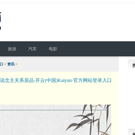
旅游
汽车
电影
入口
>
资讯
>
主关系居品-开云(中国)Kaiyun·官方网站登录入口