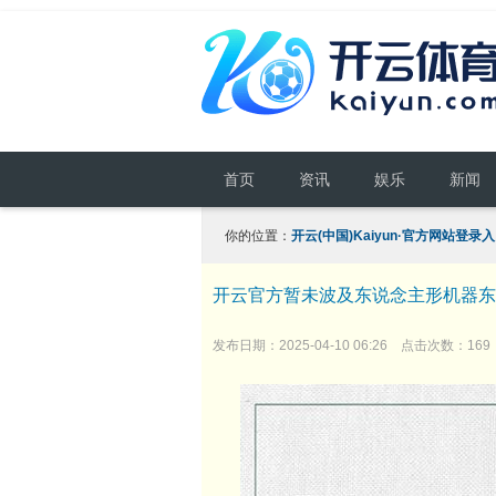
首页
资讯
娱乐
新闻
你的位置：
开云(中国)Kaiyun·官方网站登录
开云官方暂未波及东说念主形机器东说念
发布日期：2025-04-10 06:26 点击次数：169