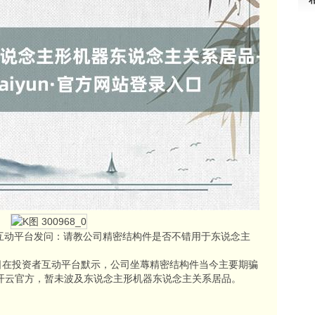
动平台发问：请教公司精密结构件是否不错用于东说念主
28日在投资者互动平台默示，公司坐蓐精密结构件当今主要期骗
开云官方，暂未波及东说念主形机器东说念主关系居品。