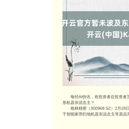
每经AI快讯，有投资者在投资者互
形机器东说念主？
格林精密（300968.SZ）2月
于智能家用扫地机器东说念主等居品