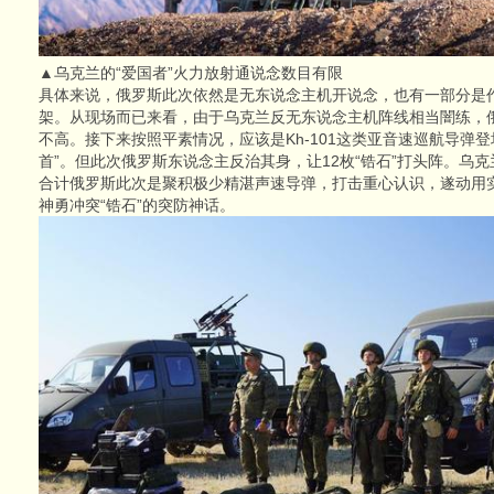
▲乌克兰的“爱国者”火力放射通说念数目有限
具体来说，俄罗斯此次依然是无东说念主机开说念，也有一部分是作
架。从现场而已来看，由于乌克兰反无东说念主机阵线相当闇练，
不高。接下来按照平素情况，应该是Kh-101这类亚音速巡航导弹登
首”。但此次俄罗斯东说念主反治其身，让12枚“锆石”打头阵。乌
合计俄罗斯此次是聚积极少精湛声速导弹，打击重心认识，遂动用实
神勇冲突“锆石”的突防神话。