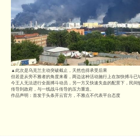
▲此次是乌克兰主动突破截止，天然也得承受后果
但若是从旁不雅者的角度来看，两边这种活动施行上在加快搏斗已
今王人无法进行全面搏斗动员，另一方又快速失血的配景下，民间
传导到政府，与一线战斗传导的压力重迭。
作品声明：首发于头条开云官方，不雅点不代表平台态度