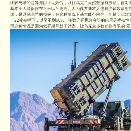
比较离谱的是导弹阻止见效劳，以往乌克兰天然数据有波动，但对
基本王人能保捏在70%以至更高。因为俄罗斯本人也缺少多数放射
源，是以乌克兰的损失，在这种情况下基本能范围住。但是，此次算
一22枚被拦下，以至不到50%，多数导弹见效突防的结局是祸殃
现这种情况是因为俄罗斯鼎新了计谋，让乌克兰多数铺张有限的“爱