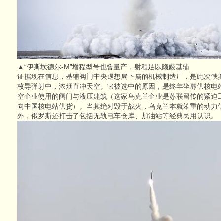
▲“伊斯坎德尔-M”增程型号也曾量产，射程足以隐蔽基辅
证据现在信息，基辅阀门中央遐想局下属的机械制造厂，是此次俄
枚导弹射中，浓烟直冲天空。它被选中的原因，是终年坐蓐供核电
空企业使用的阀门与液压建筑（这家乌克兰企业是苏联留传的紧迫
向中国核电站供货）。当其绝对毁于战火，乌克兰本就笨重的动力
外，俄罗斯还打击了包括无轨电车仓库、加油站等经典民用认识。