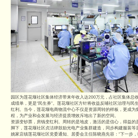
园区为莲花堰社区集体经济带来年收入达200万元，占社区集体总收
成绩单，更是“民生券”。莲花堰社区方针将收益反哺社区治理与民
红利。当今，莲花堰电商物流中心不仅是资源周转的样板，更成为
程，为产业和会发展与经济提质增效斥地出了新的空间。
资源变钞票，房钱变红利。周转的是地皮，激活的是信心，得益的
脚下，莲花堰社区贞洁肆鼓励光电产业集群建造，同步构建服装等
姚家店镇莲花堰社区党委通知、居委会主任陈晓燕先容：“下一步，