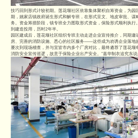
技巧回到形式计较初期。莲花堰社区依靠集体聚积自筹资金，为园
期，姚家店镇政府诞生形式和解专班，在形式呈文、地皮审批、谋
务。资金筹措阶段，镇专班全力图取形式资金，保险形式顺利执行
到建造投用，历时2年半。
园区建成后，莲花堰社区组织专班主动走进企业宣传推介，同期邀
房、完善的消防设施、悉心的社区服务——这些成为劝诱企业落地
屡次到现场稽查，并与宜皆市内多个厂房对比，最终遴荐了莲花堰
消防安全宣传巡逻，故意于保险企业出产安全。”嘉华制衣追究东说