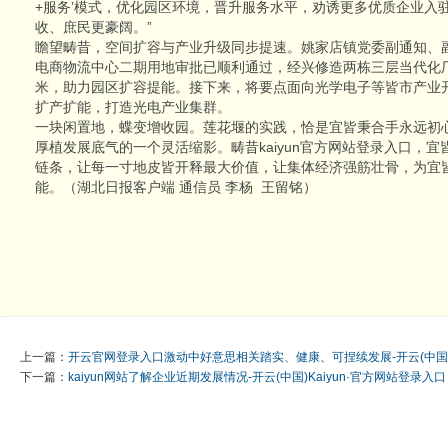
+服务’模式，优化园区环境，晋升服务水平，劝诱更多优质企业入
收、庶民更豪阔。”
瞻望畴昔，空间扩容与产业升级同步提速。姚家店镇党委副通知、
电商物流中心二期用地审批已顺利通过，经兴修造两栋三层当代化厂
米，助力园区扩容提能。接下来，将要点面向光学电子等皆市产业
扩产扩能，打造光电产业集群。
一块闲置地，蝶变增收园。莲花堰的实践，恰是宜皆秉合手永远初
厚植发展底气的一个灵活缩影。畴昔kaiyun官方网站登录入口，
链条，让每一寸地皮皆开释最大价值，让集体经济强筋壮骨，为宜
能。（湖北日报客户端 通信员 李杨 王留铭）
上一篇：
开云官网登录入口激动中好意思相关踏实、健康、可捏续发展-开云(中国)K
下一篇：
kaiyun网站了解企业近期发展情况-开云(中国)Kaiyun·官方网站登录入口