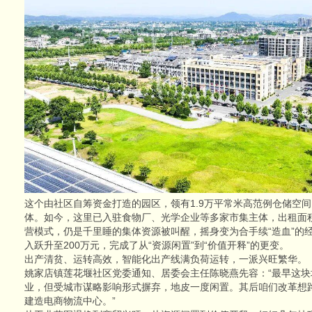
这个由社区自筹资金打造的园区，领有1.9万平常米高范例仓储空
体。如今，这里已入驻食物厂、光学企业等多家市集主体，出租面积
营模式，仍是千里睡的集体资源被叫醒，摇身变为合手续“造血”的
入跃升至200万元，完成了从“资源闲置”到“价值开释”的更变。
出产清贫、运转高效，智能化出产线满负荷运转，一派兴旺繁华。
姚家店镇莲花堰社区党委通知、居委会主任陈晓燕先容：“最早这
业，但受城市谋略影响形式摒弃，地皮一度闲置。其后咱们改革想
建造电商物流中心。”