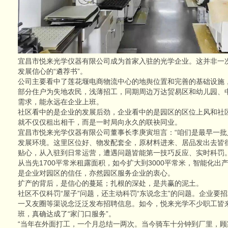
宜昌市悦来光学仪器有限公司成为首家入驻的光学企业。这并非一
发展信心的“遴荐书”。
公司主要看中了莲花堰电商物流中心的地舆位置和完善的基础设施
部分住户为失地农民，浅薄招工，同期周边万达贸易区和幼儿园、
需求，能永远在企业上班。
社区看中的是企业的发展后劲，企业看中的是园区的区位上风和社
就不仅仅租出相干，而是一时局向永久的联袂同业。
宜昌市悦来光学仪器有限公司董事长李庚寅坦言：“咱们是最早一
发展环境。这里区位好、物发配套全，原材料进来、居品发出去皆
贴心，从入驻到日常运营，遭遇问题皆能第一技巧反应、实时科罚。
从当先1700平常米租露面积，如今扩大到3000平常米，智能化
是企业对园区的信任，亦然园区服务企业的衷心。
扩产的背后，是信心的蔓延；扎根的深处，是共赢的泥土。
社区不仅科罚“屋子”问题，还主动科罚“东说念主”的问题。企业要
一又友圈等渠说念泛泛发布招聘信息。如今，悦来光学不少职工皆
班，真确达成了“家门口服务”。
“当年在外面打工，一个月总结一两次。当今骑车十分钟到厂里，顾