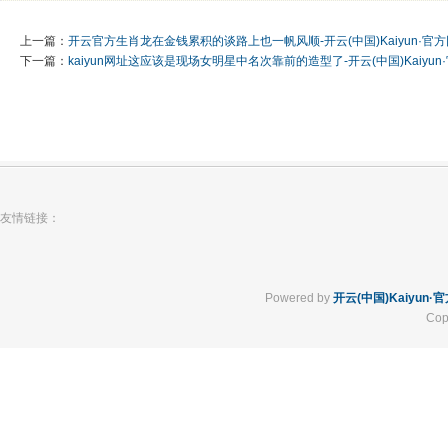
上一篇：
开云官方生肖龙在金钱累积的谈路上也一帆风顺-开云(中国)Kaiyun·官
下一篇：
kaiyun网址这应该是现场女明星中名次靠前的造型了-开云(中国)Kaiyu
友情链接：
Powered by
开云(中国)Kaiyun
Cop