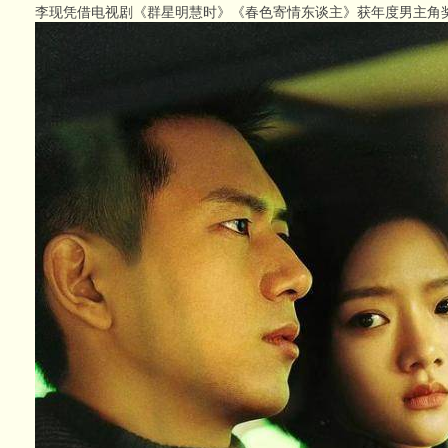
李现凭借电视剧《群星明慧时》《春色寄情东谈主》获年度男主角