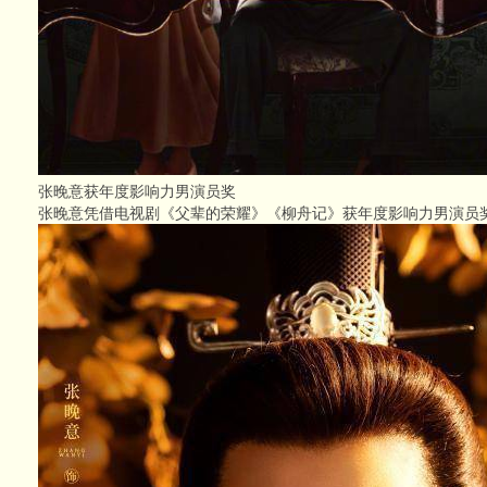
张晚意获年度影响力男演员奖
张晚意凭借电视剧《父辈的荣耀》《柳舟记》获年度影响力男演员