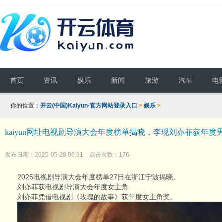
首页
资讯
娱乐
新闻
旅游
汽车
电
你的位置：
开云(中国)Kaiyun·官方网站登录入口
>
娱乐
>
kaiyun网址电视剧导演大会年度榜单揭晓，李现刘亦菲获年度男女
发布日期：2025-05-28 06:31 点击次数：176
2025电视剧导演大会年度榜单27日在浙江宁波揭晓。
刘亦菲获电视剧导演大会年度女主角
刘亦菲凭借电视剧《玫瑰的故事》获年度女主角奖。