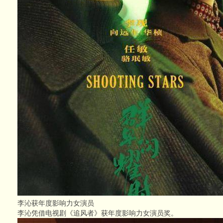
李沁获年度影响力女演员
李沁凭借电视剧《追风者》获年度影响力女演员奖。