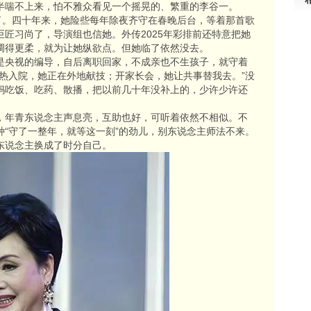
半喘不上来，怕不雅众看见一个摇晃的、繁重的李谷一。
事了。四十年来，她险些每年除夜齐守在春晚后台，等着那首歌
匠习尚了，导演组也信她。外传2025年彩排前还特意把她
调得更柔，就为让她纵欲点。但她临了依然没去。
是央视的编导，自后离职回家，不成亲也不生孩子，就守着
发热入院，她正在外地献技；开家长会，她让共事替我去。”没
妈吃饭、吃药、散播，把以前几十年没补上的，少许少许还
，年青东说念主声息亮，互助也好，可听着依然不相似。不
种“守了一整年，就等这一刻”的劲儿，别东说念主师法不来。
东说念主换成了时分自己。