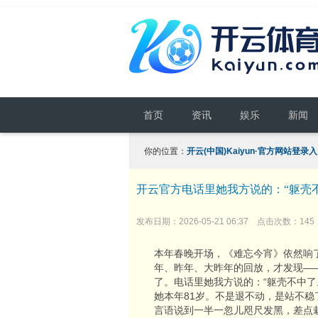
首页
资讯
娱乐
新闻
你的位置：
开云(中国)Kaiyun·官方网站登录
开云官方电话里她我方说的：“躯壳不中
发布日期：2026-05-21 06:37 点击次数：145
本年春晚开场，《难忘今宵》依然响
年、昨年、大昨年的回放，才发现——
了。电话里她我方说的：“躯壳不中了
她本年81岁。不是退不动，是站不
言语说到一半一忽儿咫尺发黑，差点