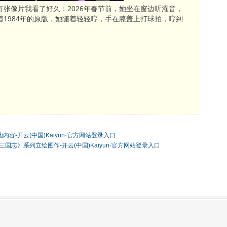
张像片我看了好久：2026年春节前，她坐在窗边听灌音，
1984年的原版，她随着轻轻哼，手在膝盖上打球拍，哼到
内容-开云(中国)Kaiyun·官方网站登录入口
国志》系列立绘图作-开云(中国)Kaiyun·官方网站登录入口