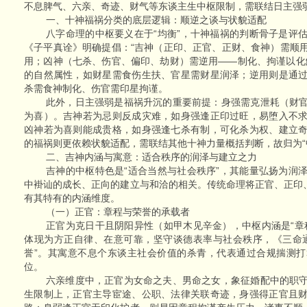
不息脾气、六亲、奇迹、财气等东谈主生中枢限制，需联结日主强
一、十神福祸分类的底层逻辑：顺逆之谈与状貌适配
八字命理的中枢要义在于“均衡”，十神福祸的判断骨子是评
《子平真诠》明确提倡：“吉神（正印、正官、正财、食神）需顺
用；凶神（七杀、伤官、偏印、劫财）需逆用——制化、拘谨以化
的自然属性，如财星需食伤生扶、官星需财星润泽；逆用则是通
杀需食神制化、伤官需印星拘谨。
此外，日主强弱是福祸升沉的重要前提：身强需克泄耗（财
为喜）。吉神若为忌则反成灾难，如身强逢正印过旺，易堕入不
凶神若为喜则能成贵格，如身强逢七杀有制，可化杀为权、建立
的福祸则更依赖状貌适配，需联结其他十神力量概括判断，故归为“
二、吉神内涵与寓意：适合秩序的润泽与建立之力
吉神的中枢特色是“适合当然与社会秩序”，其能量弘扬为润
中褂讪的成长、正向的建立与和洽的相关。传统命理将正官、正印、
有其特有的内涵维度。
（一）正官：章程与荣誉的承载者
正官为克日干且阴阳异性（如甲木见辛金），中枢内涵是“章
体现为方正自律、在意可靠，坚守谈德表率与社会秩序，《三命
誉”。其寓意不息个东谈主社会价值的杀青，代表通过合规揣测
位。
六亲维度中，正官为女命之夫、男命之女，象征婚配中的职
生限制上，正官主导宦途、公职、法律关联奇迹，身强得正官且