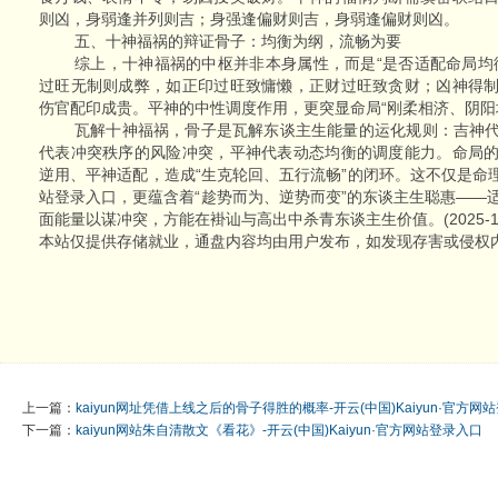
则凶，身弱逢并列则吉；身强逢偏财则吉，身弱逢偏财则凶。
五、十神福祸的辩证骨子：均衡为纲，流畅为要
综上，十神福祸的中枢并非本身属性，而是“是否适配命局均
过旺无制则成弊，如正印过旺致慵懒，正财过旺致贪财；凶神得
伤官配印成贵。平神的中性调度作用，更突显命局“刚柔相济、阴阳
瓦解十神福祸，骨子是瓦解东谈主生能量的运化规则：吉神
代表冲突秩序的风险冲突，平神代表动态均衡的调度能力。命局
逆用、平神适配，造成“生克轮回、五行流畅”的闭环。这不仅是命理分
站登录入口，更蕴含着“趁势而为、逆势而变”的东谈主生聪惠——
面能量以谋冲突，方能在褂讪与高出中杀青东谈主生价值。(2025-12
本站仅提供存储就业，通盘内容均由用户发布，如发现存害或侵权
上一篇：
kaiyun网址凭借上线之后的骨子得胜的概率-开云(中国)Kaiyun·官方网
下一篇：
kaiyun网站朱自清散文《看花》-开云(中国)Kaiyun·官方网站登录入口