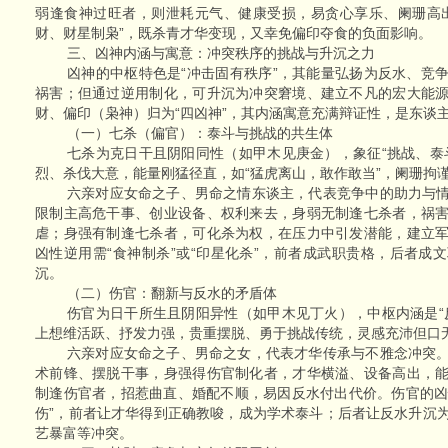
弱逢食神过旺者，则泄耗元气、健康受损，易贪心享乐、阑珊高
财、财星制枭”，既杀青才华变现，又幸免偏印夺食的负面影响。
三、凶神内涵与寓意：冲突秩序的挑战与升沉之力
凶神的中枢特色是“冲击固有秩序”，其能量弘扬为反水、竞
祸害；但通过逆用制化，可升沉为冲突窘境、建立不凡的宏大能
财、偏印（枭神）归为“四凶神”，其内涵寓意充满辩证性，是东谈
（一）七杀（偏官）：泰斗与挑战的共生体
七杀为克日干且阴阳同性（如甲木见庚金），象征“挑战、泰
烈、杀伐大意，能量刚猛径直，如“猛虎离山，敢作敢当”，阑珊拘
六亲对应女命之子、男命之情东谈主，代表竞争中的助力与
限制主高危干事、创业设备、权利来去，身弱无制逢七杀者，祸
虐；身强有制逢七杀者，可化杀为权，在压力中引发潜能，建立
凶性逆用需“食神制杀”或“印星化杀”，前者成武职贵格，后者成
沉。
（二）伤官：翻新与反水的矛盾体
伤官为日干所生且阴阳异性（如甲木见丁火），中枢内涵是“
上想维活跃、抒发力强，贵重摆脱、勇于挑战传统，灵感充沛但口
六亲对应女命之子、男命之女，代表才华传承与不雅念冲突
术前锋、摆脱干事，身强得伤官制化者，才华横溢、设备高出，
制逢伤官者，招惹曲直、婚配不顺，易因反水付出代价。伤官的凶性
伤”，前者让才华得到正确教唆，成为学术泰斗；后者让反水升沉
艺暴富等冲突。