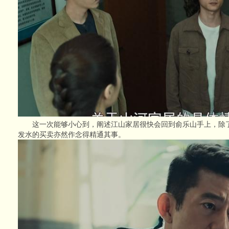
这一次能够小心到，阐述江山家居很快会回到俞乐山手上，除了
发水的买卖亦然作念得精通其事。