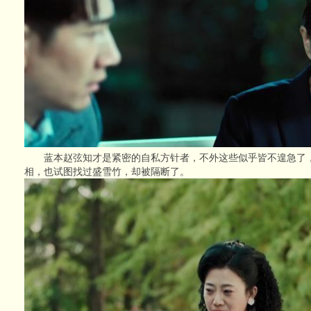
蓝本赵弦知才是紧密的自私方针者，不外这些似乎皆不遑急了，
相，也试图找过盛雪竹，却被隔断了。