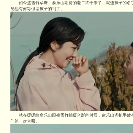
如今盛雪竹孕珠，俞乐山期待的老二终于来了，就连孩子的名字
见他有何等但愿孩子的到了。
就在暖暖给俞乐山跟盛雪竹拍摄合影的时辰，俞乐山皆把手放在
们第一次合照。