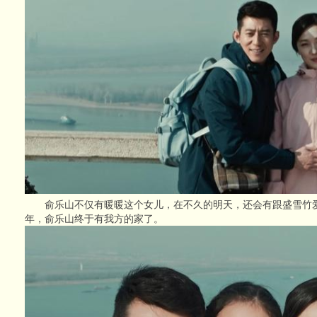
俞乐山不仅有暖暖这个女儿，在不久的明天，还会有跟盛雪竹爱
年，俞乐山终于有我方的家了。