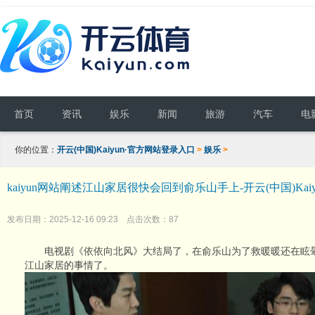
首页
资讯
娱乐
新闻
旅游
汽车
电
你的位置：
开云(中国)Kaiyun·官方网站登录入口
>
娱乐
>
kaiyun网站阐述江山家居很快会回到俞乐山手上-开云(中国)Kai
发布日期：2025-12-16 09:23 点击次数：87
电视剧《依依向北风》大结局了，在俞乐山为了救暖暖还在眩晕
江山家居的事情了。