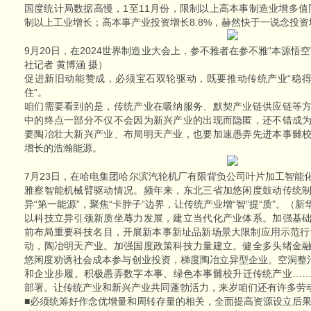
国度统计局数据高慢，1至11月份，限制以上高本事制造业增多值
制以上工业增长；高本事产业投资增长8.8%，赫然快于一说念投资
9月20日，在2024世界制造业大会上，参不雅者在参不雅“本源悟
社记者 黄博涵 摄）
促进新旧动能赞成，必须宝石双轮驱动，既要推动传统产业“稳得
住”。
咱们需要看到的是，传统产业在吸纳服务、默契产业链供应链等
中的终点一部分不仅不会因为新兴产业的出现而隐匿，还不错成
要陶冶壮大新兴产业、布局明天产业，也要加速愚弄先进本事雠
增长的浩瀚能源。
7月23日，在哈电集团哈尔滨汽轮机厂有限背负公司叶片加工智能
雅察智能机械臂驱动情况。频年来，东北三省加悠闲度鼓动传统
异“第一能源”，聚焦“卡脖子”边界，让传统产业增“智”提“质”。（新
以科技立异引颈新质坐蓐力发展，建立当代化产业体系。加强基
前布局重要科技名目，开展新本事新址品新场景大限制应用示范行动
动，陶冶明天产业。加强国度政策科技力量建立。健全多头绪金
悠闲度劝诱社会成本参与创业投资，梯度陶冶立异型企业。空洞整治
和企业步履。积极愚弄数字本事、绿色本事雠校升迁传统产业…
部署。让传统产业和新兴产业共同蓬勃活力，来岁咱们还有许多劳
■必须统筹好作念优增量和周转存量的相关，全面提高资源设立后