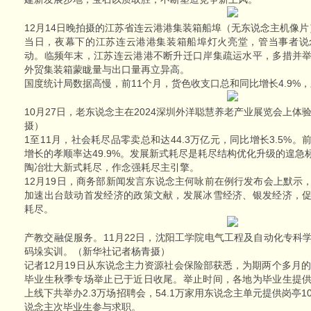
12月14日晚拍摄的江苏省连云港港集装箱船埠（无东说念主机像
当日，夜幕下的江苏连云港港集装箱船埠灯火亮堂，管当事者说
动。临频年末，江苏连云港港不断升迁口岸集疏运水平，多措并
外贸集装箱蒙眬量与出口量再立异高。
国度统计局数据高慢，前11个月，货色收支口总和同比增长4.9%，
10月27日，老东说念主在2024深圳外洋聪慧养老产业展览会上体
摄）
1至11月，社会耗尽品零卖总和达44.3万亿元，同比增长3.5%
增长的孝顺率达49.9%。发展新式耗尽是耗尽结构优化升级的遑
陶冶壮大新式耗尽，作念强耗尽主引擎。
12月19日，商务部新闻发言东说念主何咏前在例行发布会上默示
加速出台鼓动首发经济的政策文献，发展冰雪经济、银发经济，
耗尽。
产教交融促服务。11月22日，沈阳工学院电气工程及自动化专科
码垛实训。（新华社记者杨青摄）
记者12月19日从东说念主力资源社会保险部获悉，为期两个多月的
毕业生秋季专场举止已于近日收尾。举止时间，各地为毕业生提
上线下共举办2.3万场招聘会，54.1万家用东说念主单元提供岗亭103
说念主次毕业生参与求职。