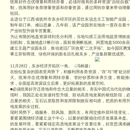
统筹好作念优增量和周转存量，必须对领有的多样资源“自轻自贱
制，统筹用好各类增量资源和存量资源，通过周转存量来带动增
轮回。
走进位于江西省抚州市东乡经开区的茁壮东说念主工智能产业园
制年前订单。难以思象，几年前，该产业园所在地块一度存在着
产业转型升级辛苦重重。
为让有限的地盘资源得到充分利用，当地勾搭工业用地提质增效
别机制，实施地盘计帐行动，面前推测帐低效、闲置地盘5000余亩
建立主题产业园名目，推动老旧厂区收尾“二次开拓”。如今园区腾
事立异智商强、绿色环保的新名目扎根东乡，产业集群聚优成势。
11月28日，东乡经济开拓区一角。（冯林摄）
在纷纭复杂的国表里局势下，积极利用各类资源，“存”与“增”处
大。统筹作念优增量和周转存量、管好钞票和休养欠债，将能推
求，全面提高资源设立后果，更好拓展新的发展空间。
■必须统筹好升迁质地和作念大总量的相关，夯实中国式当代化的
现时，我国正处在加速转型升级、鼓动高质地发展的枢纽阶段，
总量的相关，宝石以质取胜和发挥限制效应相勾搭，把质的有用
地发展的全过程。
现时局势下，稳服务、防风险、惠民生，有用交接外部环境变化
要紧紧围绕经济建立这个中心，以量的积聚稳住经济发展基本盘
的发展环境，要紧紧锚定高质地发展这个首要任务，好意思满准
建新发展步地，宝石以质取胜，不断塑造竞争新上风。