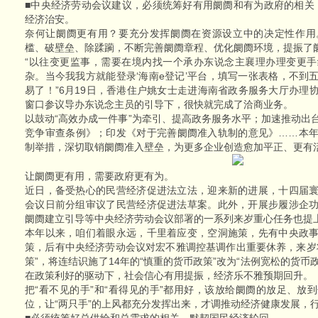
■中央经济劳动会议建议，必须统筹好有用阛阓和有为政府的相关，
经济治安。
奈何让阛阓更有用？要充分发挥阛阓在资源设立中的决定性作用
槛、破壁垒、除蹂躏，不断完善阛阓章程、优化阛阓环境，提振了
“以往变更监事，需要在境内找一个承办东说念主襄理办理变更
杂。当今我我方就能登录‘海南e登记’平台，填写一张表格，不到
易了！”6月19日，香港住户姚女士走进海南省政务服务大厅办理
窗口参议导办东说念主员的引导下，很快就完成了洽商业务。
以鼓动“高效办成一件事”为牵引、提高政务服务水平；加速推动出
竞争审查条例》；印发《对于完善阛阓准入轨制的意见》……本
制举措，深切取销阛阓准入壁垒，为更多企业创造愈加平正、更有
让阛阓更有用，需要政府更有为。
近日，备受热心的民营经济促进法立法，迎来新的进展，十四届
会议日前分组审议了民营经济促进法草案。此外，开展步履涉企
阛阓建立引导等中央经济劳动会议部署的一系列来岁重心任务也提
本年以来，咱们着眼永远，千里着应变，空洞施策，先有中央政
策，后有中央经济劳动会议对宏不雅调控基调作出重要休养，来岁
策”，将连结识施了14年的“慎重的货币政策”改为“法例宽松的货币政
在政策利好的驱动下，社会信心有用提振，经济乐不雅预期回升。
把“看不见的手”和“看得见的手”都用好，该放给阛阓的放足、放
位，让“两只手”的上风都充分发挥出来，才调推动经济健康发展，