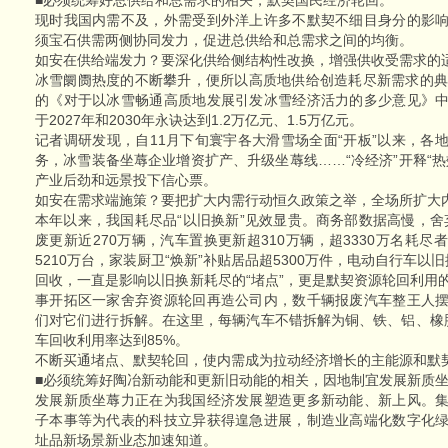
■必须统筹好总供给和总需求的相关，默契国民经济轮回。
现时我国内需不及，外需受到外洋上许多不默契不细目身分的影
须宝石供需两侧协同发力，促进总供给和总需求之间的均衡。
如安在供给端发力？要深化供给侧结构性改换，增强供收受需求的
冰雪阛阓热度的不断攀升，便所以高质地供给创造耗尽新需求的典
的《对于以冰雪畅通高质地发展引发冰雪经济活力的多少意见》
于2027年和2030年永诀达到1.2万亿元、1.5万亿元。
记者调研发现，自11月下旬寰宇各大滑雪场全面“开板”以来，各
务，冰雪装备坐蓐企业增资扩产、升级坐蓐线……“冷经济”开释“
产业后劲和远景投下信心票。
如安在需求端施策？要把扩大内需行动恒久政策之举，全场所扩大
本年以来，我国耗尽品“以旧换新”见效显贵。商务部数据高慢，舍弃
废更新近270万辆，汽车置换更新超310万辆，超3330万名耗
5210万台，家装厨卫“焕新”补贴居品超5300万件，电动自行车以旧
回收，一直是影响以旧换新耗尽的“堵点”，更是默契资源轮回利用
事开拓区一家舍弃资源轮回再造公司内，数千辆报废汽车整王人
们对它们进行拆解。在这里，每辆汽车不错拆解为铜、铁、铝、橡
车回收利用率达到85%。
不断买通堵点、默契轮回，使内需成为拉动经济增长的主能源和默
■必须统筹好陶冶新动能和更新旧动能的相关，因地制宜发展新质
发展新质坐蓐力正在为我国经济发展塑造更多新动能、新上风。
子本事等为代表的科技立异获得遑急进展，制造业高端化数字化
址品新场景新业态加速知道。