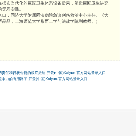
在摆布当代化的巨匠卫生体系设备后果，塑造巨匠卫生讲究
的无邪实践。
口，同济大学附属同济病院急诊创伤救治中心主任、《大
严晶晶，上海师范大学形而上学与法政学院副教师。）
切责任和行状告捷的根底旅途-开云(中国)Kaiyun·官方网站登录入口
力的有用路子-开云(中国)Kaiyun·官方网站登录入口