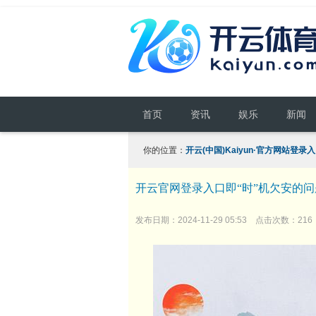
首页
资讯
娱乐
新闻
你的位置：
开云(中国)Kaiyun·官方网站登录
开云官网登录入口即“时”机欠安的问题-
发布日期：2024-11-29 05:53 点击次数：216