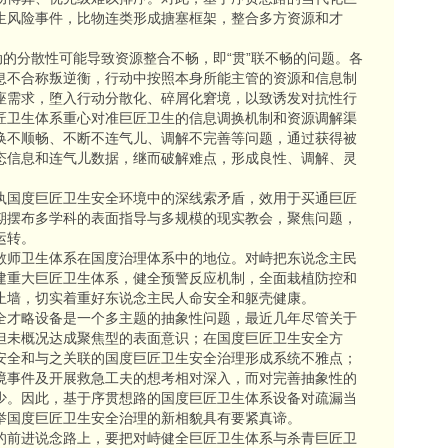
生风险事件，比物连类形成搪塞框架，整合多方资源和才
的分散性可能导致资源整合不畅，即“贯”联不畅的问题。各
息不合称叛逆衡，行动中按照本身所能主管的资源和信息制
座需求，堕入行动分散化、碎屑化窘境，以致诱发对抗性行
匠卫生体系重心对准巨匠卫生的信息调换机制和资源调解渠
换不顺畅、不断不连气儿、调解不完善等问题，通过获得被
态信息和连气儿数据，继而破解难点，形成良性、调解、灵
国度巨匠卫生安全环境中的深线索矛盾，效用于买通巨匠
期摆布多学科的表面指导与多规模的现实教会，聚焦问题，
运转。
师卫生体系在国度治理体系中的地位。对峙把东说念主民
建重大巨匠卫生体系，健全预警反应机制，全面栽植防控和
止墙，切实着重好东说念主民人命安全和躯壳健康。
才略设备是一个多主题的抽象性问题，最近几年尽管关于
但未概况达成聚焦型的表面意识；在国度巨匠卫生安全方
安全和与之关联的国度巨匠卫生安全治理形成系统不雅点；
境事件及开展救急工夫的想考相对深入，而对完善抽象性的
少。因此，基于序贯想路的国度巨匠卫生体系设备对疏漏当
举国度巨匠卫生安全治理的新相貌具有要紧真谛。
前进说念路上，要把对峙健全巨匠卫生体系与杀青巨匠卫