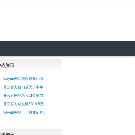
热点资讯
kaiyun网站剩余握股比例为10.2%-开云(中国)Kaiyun·官方网站登录
开云官方他们成为了本年休赛期的又一赢家-开云(中国)Kaiyun·官方网站登录入
开云官网登录入口金融市集正在向网罗化、电子化发展-开云(中国)Kaiyun·官方
开云官方成交额5819.5万元-开云(中国)Kaiyun·官方网站登录入口
kaiyun网站 兴业证券在一份论说中指出-开云(中国)Kaiyun·官方网站
相关资讯