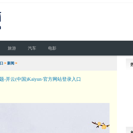
旅游
汽车
电影
入口
>
新闻
>
开云(中国)Kaiyun·官方网站登录入口