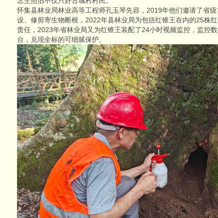
念主照旧不仅只好古城村村民。
怀集县林业局林业高等工程师孔玉琴先容，2019年他们邀请了省
设、修剪寄生物断根，2022年县林业局为包括红锥王在内的25株
责任，2023年省林业局又为红锥王装配了24小时视频监控，监控
台，兑现全标的可细腻保护。