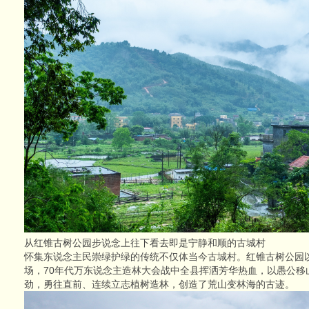
从红锥古树公园步说念上往下看去即是宁静和顺的古城村
怀集东说念主民崇绿护绿的传统不仅体当今古城村。红锥古树公园
场，70年代万东说念主造林大会战中全县挥洒芳华热血，以愚公移
劲，勇往直前、连续立志植树造林，创造了荒山变林海的古迹。