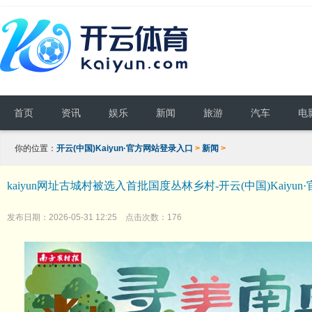
首页
资讯
娱乐
新闻
旅游
汽车
电
你的位置：
开云(中国)Kaiyun·官方网站登录入口
>
新闻
>
kaiyun网址古城村被选入首批国度丛林乡村-开云(中国)Kaiyu
发布日期：2026-05-31 12:25 点击次数：176