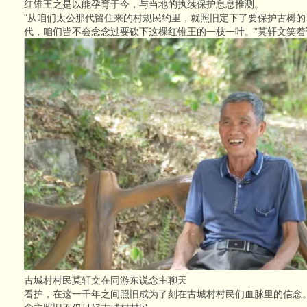
红锥王之是以能孕育于今，与当地的执续保护息息推测。
“从咱们太公那代留住来的村规民约里，就照旧定下了要保护古树
代，咱们皆不会念念过要砍下这棵红锥王的一枝一叶。”莫轩文笑着
古城村村民莫轩文在同游东说念主聊天
看护，在这一千年之间照旧成为了刻在古城村村民们血脉里的信念