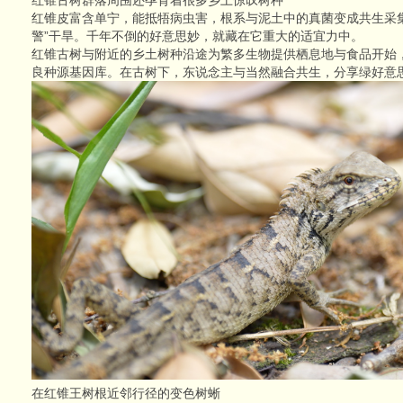
红锥皮富含单宁，能抵牾病虫害，根系与泥土中的真菌变成共生采
警”干旱。千年不倒的好意思妙，就藏在它重大的适宜力中。
红锥古树与附近的乡土树种沿途为繁多生物提供栖息地与食品开始
良种源基因库。在古树下，东说念主与当然融合共生，分享绿好意
在红锥王树根近邻行径的变色树蜥