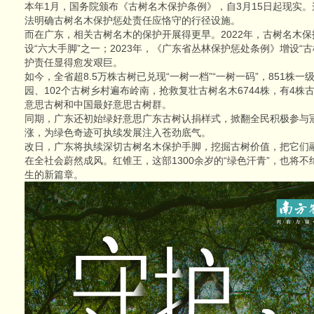
本年1月，国务院颁布《古树名木保护条例》，自3月15日起现实
法明确古树名木保护惩处责任应恪守的行径设施。
而在广东，相关古树名木的保护开展得更早。2022年，古树名木
设“六大手脚”之一；2023年，《广东省丛林保护惩处条例》增设“
护责任显得愈发艰巨。
如今，全省超8.5万株古树已兑现“一树一档”“一树一码”，851株一
园、102个古树乡村遍布岭南，抢救复壮古树名木6744株，有4株
意思古树和中国最好意思古树群。
同期，广东还初始绿好意思广东古树认捐样式，掀翻全民积极参与
涨，为绿色奇迹可执续发展注入苍劲底气。
改日，广东将执续深切古树名木保护手脚，挖掘古树价值，把它们
在全社会蔚然成风。红锥王，这部1300余岁的“绿色汗青”，也将
生的新篇章。