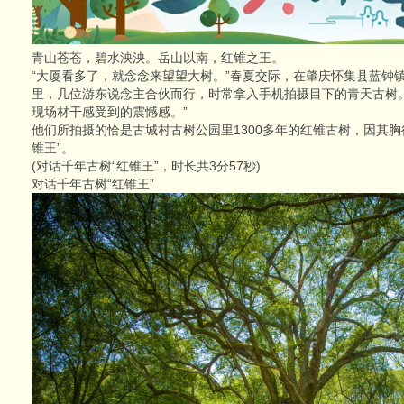
青山苍苍，碧水泱泱。岳山以南，红锥之王。
“大厦看多了，就念念来望望大树。”春夏交际，在肇庆怀集县蓝钟
里，几位游东说念主合伙而行，时常拿入手机拍摄目下的青天古树
现场材干感受到的震憾感。”
他们所拍摄的恰是古城村古树公园里1300多年的红锥古树，因其胸
锥王”。
(对话千年古树“红锥王”，时长共3分57秒)
对话千年古树“红锥王”