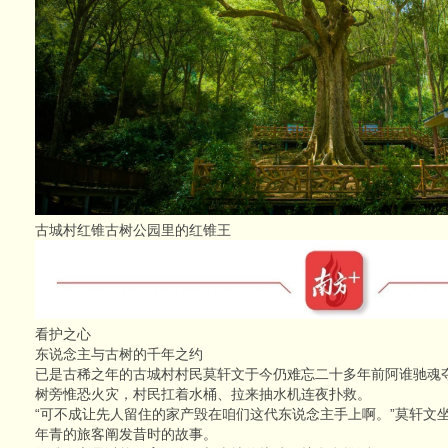
古城村红锥古树公园里的红锥王
看护之心
东说念主与古树的千年之约
已是古稀之年的古城村村民莫轩文于今仍难忘二十多年前阿谁驰魂夺
树旁惟恐火灾，村民扛着水桶、拉来抽水机连夜扑救。
“可不成让先人留住的家产毁在咱们这代东说念主手上啊。”莫轩文
年青的旅客阐发昔时的故事。