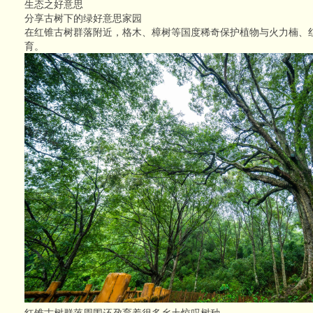
生态之好意思
分享古树下的绿好意思家园
在红锥古树群落附近，格木、樟树等国度稀奇保护植物与火力楠、
育。
红锥古树群落周围还孕育着很多乡土惊叹树种