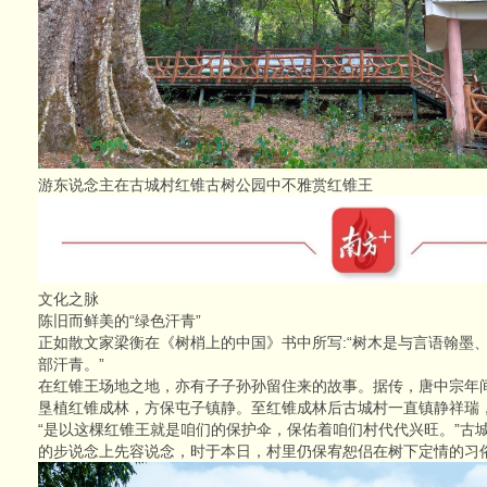
游东说念主在古城村红锥古树公园中不雅赏红锥王
文化之脉
陈旧而鲜美的“绿色汗青”
正如散文家梁衡在《树梢上的中国》书中所写:“树木是与言语翰墨
部汗青。”
在红锥王场地之地，亦有子子孙孙留住来的故事。据传，唐中宗年
垦植红锥成林，方保屯子镇静。至红锥成林后古城村一直镇静祥瑞
“是以这棵红锥王就是咱们的保护伞，保佑着咱们村代代兴旺。”古
的步说念上先容说念，时于本日，村里仍保宥恕侣在树下定情的习