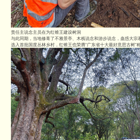
责任主说念主员在为红锥王建设树洞
与此同期，当地修葺了不雅景亭、木栈说念和游步说念，蛊惑大宗慕
选入首批国度丛林乡村，红锥王也荣膺“广东省十大最好意思古树”