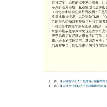
这种突变，患癌的概率就至极高。比如
亲患有淡薄癌症，且该癌症与遗传密
3.河北衡水肿瘤临床基因检测：它
变异或重排情况，以及诸如TMB，PD
判断什么药物或调整决议对特定患者
4.河北衡水肿瘤早期筛查基因检测：
肿瘤早期或超早期时发现基因水平变
应于临床关联规画表示有癌症可能，
衡水金山通衢癌症河北基因发布于：
息发布平台，搜狐仅提供信息存储空
上一篇：
开云官网登录入口是她内心情愫的外皮体现
下一篇：
开云官方北半球的白天将慢慢胁制-开云(