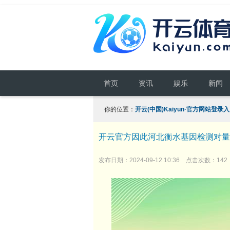
首页
资讯
娱乐
新闻
你的位置：
开云(中国)Kaiyun·官方网站登录
开云官方因此河北衡水基因检测对量度患
发布日期：2024-09-12 10:36 点击次数：142