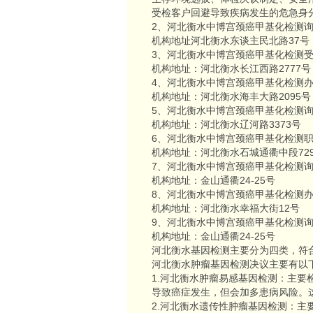
受检客户回避导致疾病发生的危急身
2、河北衡水中博宫颈癌甲基化检测
机构地址河北衡水东谈主民北路37号
3、河北衡水中博宫颈癌甲基化检测
机构地址：河北衡水长江西路2777号
4、河北衡水中博宫颈癌甲基化检测
机构地址：河北衡水海丰大路2095号
5、河北衡水中博宫颈癌甲基化检测
机构地址：河北衡水辽河路3373号
6、河北衡水中博宫颈癌甲基化检测
机构地址：河北衡水石城通衢中段72
7、河北衡水中博宫颈癌甲基化检测
机构地址：金山通衢24-25号
8、河北衡水中博宫颈癌甲基化检测
机构地址：河北衡水幸福大街12号
9、河北衡水中博宫颈癌甲基化检测
机构地址：金山通衢24-25号
河北衡水基因检测主要分为四类，符
河北衡水肿瘤基因检测决议主要有以
1.河北衡水肿瘤易感基因检测：主
导致癌症发生，但会加多患病风险。
2.河北衡水遗传性肿瘤基因检测：