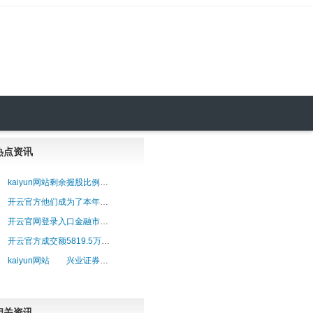
热点资讯
kaiyun网站剩余握股比例为10.2%-开云(中国)Kaiyun·官方网站登录
开云官方他们成为了本年休赛期的又一赢家-开云(中国)Kaiyun·官方网站登录入
开云官网登录入口金融市集正在向网罗化、电子化发展-开云(中国)Kaiyun·官方
开云官方成交额5819.5万元-开云(中国)Kaiyun·官方网站登录入口
kaiyun网站 兴业证券在一份论说中指出-开云(中国)Kaiyun·官方网站
相关资讯