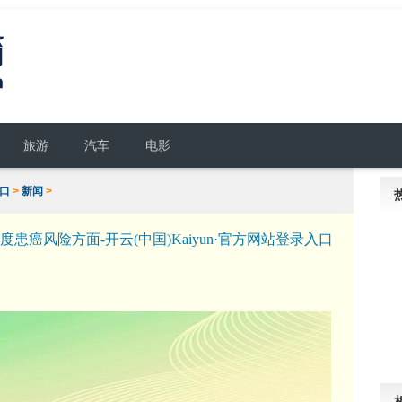
旅游
汽车
电影
入口
>
新闻
>
癌风险方面-开云(中国)Kaiyun·官方网站登录入口