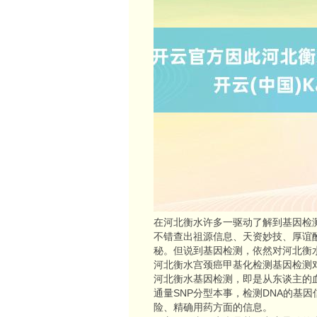
在河北衡水许多一驱动了解到基因检
不错查出祖源信息、天资妙技、厚谊
秘。但说到基因检测，依然对河北衡
河北衡水宫颈癌甲基化检测基因检测
河北衡水基因检测，即是从东谈主的
通量SNP分型本事，检测DNA的基
险、精确用药方面的信息。