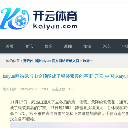
首页
资讯
娱乐
新闻
旅游
汽车
电
你的位置：
开云(中国)Kaiyun·官方网站登录入口
>
旅游
>
kaiyun网站武当山金顶酿成了银装素裹的宇宙-开云(中国)Kaiy
发布日期：2025-09-13 17:03 点击次数：188
11月17日，武当山迎来了立冬后的第一场雪。天降纷繁雪花，通
成了银装素裹的宇宙。17日晚19时，降雪量执续加大，甘休现在
低至-3℃。宫不雅在贞洁白雪的阴私下显得愈加皎皎，千姿百态的
念主目不暇接。