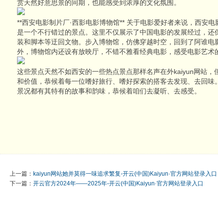
赏天然好意思景的同期，也能感受到浓厚的文化氛围。
**西安电影制片厂·西影电影博物馆** 关于电影爱好者来说，西安
是一个不行错过的景点。这里不仅展示了中国电影的发展经过，还
装和脚本等迂回文物。步入博物馆，仿佛穿越时空，回到了阿谁电
外，博物馆内还设有放映厅，不错不雅看经典电影，感受电影艺术
这些景点天然不如西安的一些热点景点那样名声在外kaiyun网站
和价值，恭候着每一位嗜好旅行、嗜好探索的搭客去发现、去回味
景况都有其特有的故事和韵味，恭候着咱们去凝听、去感受。
上一篇：
kaiyun网站她并莫得一味追求繁复-开云(中国)Kaiyun·官方网站登录入口
下一篇：
开云官方2024年——2025年-开云(中国)Kaiyun·官方网站登录入口